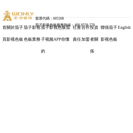
股票代碼：605268
茄子影视色板服務熱線：400-8558-579
首
關於茄子
茄子影视
茄子影视色板茄
社會
合作
投資
聯係茄子
English
頁
影视色板
色板業務
子视频APP你懂
責任
加盟
者關
影视色板
茄
的
係
子
影
视
色
板
安
防