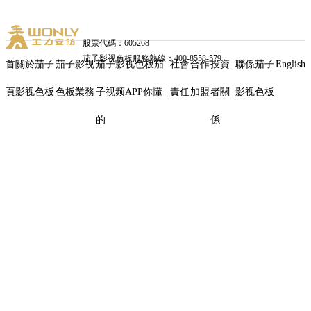
股票代碼：605268
茄子影视色板服務熱線：400-8558-579
首
關於茄子
茄子影视
茄子影视色板茄
社會
合作
投資
聯係茄子
English
頁
影视色板
色板業務
子视频APP你懂
責任
加盟
者關
影视色板
茄
的
係
子
影
视
色
板
安
防