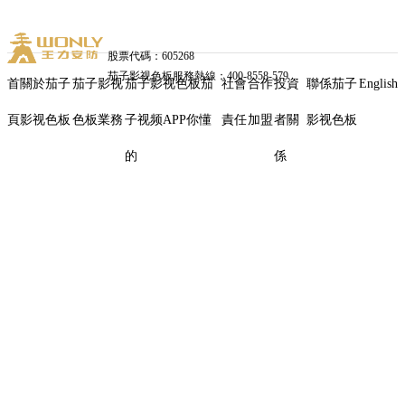
股票代碼：605268
茄子影视色板服務熱線：400-8558-579
首
關於茄子
茄子影视
茄子影视色板茄
社會
合作
投資
聯係茄子
English
頁
影视色板
色板業務
子视频APP你懂
責任
加盟
者關
影视色板
茄
的
係
子
影
视
色
板
榮
獲