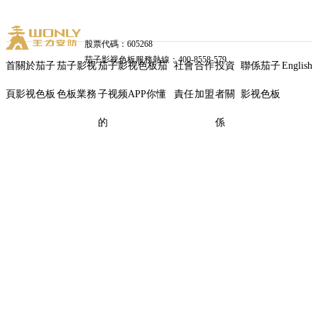
股票代碼：605268
茄子影视色板服務熱線：400-8558-579
首
關於茄子
茄子影视
茄子影视色板茄
社會
合作
投資
聯係茄子
English
頁
影视色板
色板業務
子视频APP你懂
責任
加盟
者關
影视色板
金
的
係
華
市
人
大
常
委
會