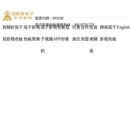
股票代碼：605268
茄子影视色板服務熱線：400-8558-579
首
關於茄子
茄子影视
茄子影视色板茄
社會
合作
投資
聯係茄子
English
頁
影视色板
色板業務
子视频APP你懂
責任
加盟
者關
影视色板
茄
的
係
子
影
视
色
板
品
牌