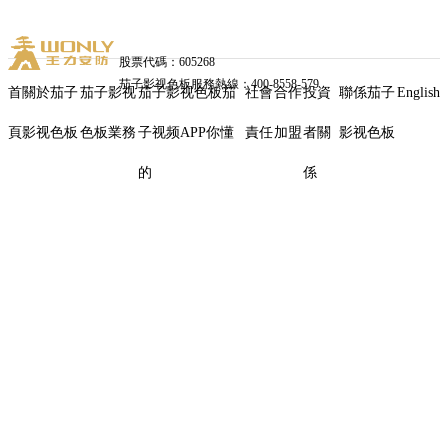
股票代碼：605268
茄子影视色板服務熱線：400-8558-579
首
關於茄子
茄子影视
茄子影视色板茄
社會
合作
投資
聯係茄子
English
頁
影视色板
色板業務
子视频APP你懂
責任
加盟
者關
影视色板
獨
的
係
家
定
義
新
高
度
｜