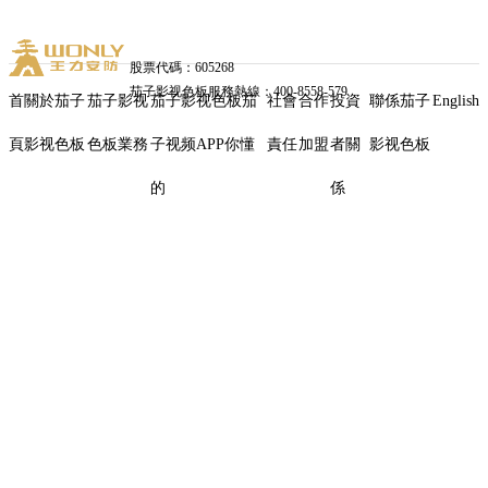
股票代碼：605268
茄子影视色板服務熱線：400-8558-579
首
關於茄子
茄子影视
茄子影视色板茄
社會
合作
投資
聯係茄子
English
頁
影视色板
色板業務
子视频APP你懂
責任
加盟
者關
影视色板
三
的
係
十
正
燃，
智
領
未
來